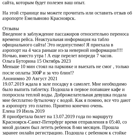
сайта, которым будет полезен ваш опыт.
На этой странице вы можете прочитать или оставить отзыв об
аэропорте Емельяново Красноярск.
Отзывы
Введение в заблуждение пассажиров относительно переноса
времени рейса. Неактуальная информация на табло
официального сайта! Это недопустимо! Я приехала в
аэропорт на 4 часа раньше из-за неверной информации!!!!
Ночью, вместо утра ! А еще перелет впереди 7 часов.
Ольга Буторина
15 Октябрь 2023
Меньше 10 мин стоял на парковке и выехать не смог , только
после оплаты 300₽ и за что блин!?
Анонимно
20 Август 2021
19.07.2019 ждала в зале посадку в самолет. Мне необходимо
было выпить таблетку. Подошла в первое попавшее кафе и
попросила теплой воды. Доброжелательная девушка подала
мне бесплатно бутылочку с водой. Как я помню, все что дают
в аэропорту это платно. Приятно конечно очень.
Елена
19 Июль 2019
Я приобретала билет на 13.07.2019 года по маршруту
Красноярск-Санкт-Петербург время отправления в 05:40, со
мной должен был лететь ребенок 8-ми месяцев. Прошла
заранее онлайн регистрацию. Подошла с ребенком к стойке