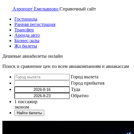
Аэропорт
Емельяново
Справочный
сайт
Гостиницы
Ранняя регистрация
Трансфер
Аренда авто
Бизнес-залы
Жд билеты
Дешевые авиабилеты онлайн
Поиск и сравнение цен по всем авиакомпаниям и авиакассам
Город вылета
Город прибытия
Туда
Обратно
1
пассажир
эконом
Найти билеты