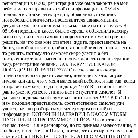
регистрации в 05:00, регистрация уже была закрыта на мой
рейс и меня отправили к стойке информации, в 05:14 я
подошла к стойке регистрации, объяснила ситуацию,
потребовала пригласить представителя авиакомпании,
девушка куда-то позвонила и сказала мне идти в 5 кассу. В
05:16 я подошла к кассе, была очередь, я объяснила кассиру
всю ситуацию...что самолет скоро улетит и нужно срочно
решить, на что она мне ответила, ждите, представитель на
борту, освободится и подойдет, я настойчиво ее просила что-
то решить, потому что самолет скоро улетит, а без
посадочного талона меня не пропускали, что очень странно,
ведь регистрация онлайн. КАК ТАК?????!!!! КАКОЙ
ПОСАДОЧНЫЙ ТАЛОН????? Она сказала, что когда
представитель отправит самолет, подойдет к вам....я уже
начала кричать, что у меня маленький ребенок и как так, когда
отправит самолет, тогда и подойдет????? Вы говорит - все
равно уже не успеете,, никто вас не пустит в самолет! И
дальше продолжала обслуживать посетителей!!!!!! В 05:50 к
нам подошел представитель, соответственно самолет уже
улетел, начали разбираться,с менеджером со стойки
информации, КОТОРЫЙ НАПРАВИЛ В КАССУ, ЧТОБЫ
НАС СНЯЛИ В ПРОГРАММЕ С РЕЙСА! Что в итоге я
сейчас имею - я в Красноярске, но по данным авиакомпании, я
на борту и полетела в Питер, потому что кассир, не сняла нас
с рейса!!!! я НИКУДА НЕ УЛЕТЕЛА!!!!! С МАЛЕНЬКИМ 8-